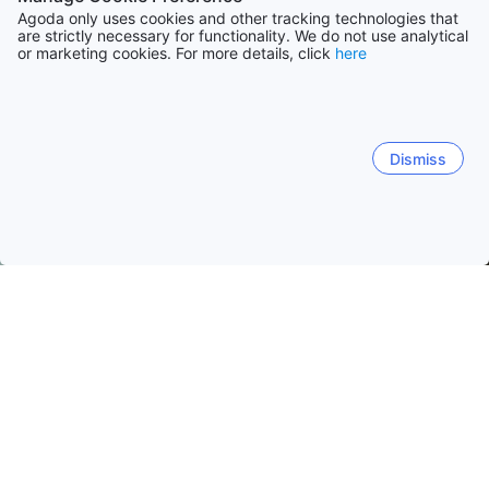
Agoda only uses cookies and other tracking technologies that
are strictly necessary for functionality. We do not use analytical
or marketing cookies. For more details, click
here
Dismiss
Nacional
Allotjaments a Trinitat i Tobago
Allotjaments a Tobag
Buccoo
Crown Point
Scarborough (ON)
Tobago
Buccoo