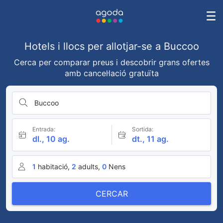
Hotels i llocs per allotjar-se a Buccoo
Cerca per comparar preus i descobrir grans ofertes
amb cancel·lació gratuïta
Buccoo
Entrada:
Sortida:
dl., 10 ag.
dt., 11 ag.
1
habitació,
2
adults,
0
Nens
CERCAR