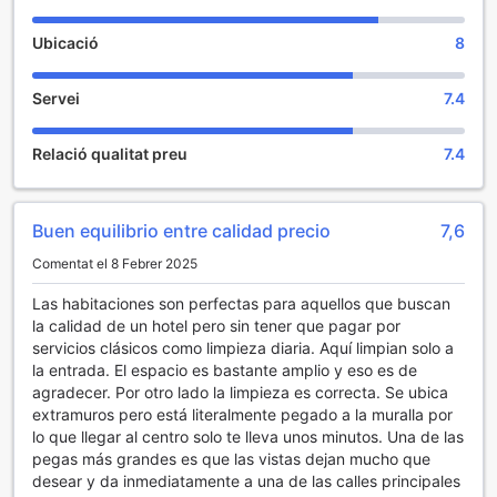
Alda Suite de los Reyes a Toledo ofereix una sèrie
Ubicació
8
d'instal·lacions de conveniència que faran que la vostra
estada sigui encara més agradable i sense complicacions.
Servei
7.4
Amb connexió Wi-Fi gratuïta disponible a totes les
habitacions, podreu mantenir-vos connectats amb amics i
família o treballar en línia amb total comoditat. A més, les
Relació qualitat preu
7.4
zones comunes de l'hotel també compten amb Wi-Fi, la
qual cosa us permetrà navegar per la xarxa mentre gaudiu
dels espais comuns.
Buen equilibrio entre calidad precio
7,6
Per fer que el vostre registre sigui ràpid i eficient, Alda
Suite de los Reyes ofereix un servei d'express check-
Comentat el 8 Febrer 2025
in/check-out. Aquesta característica us permetrà evitar
llargues esperes i gaudir de més temps per explorar la
Las habitaciones son perfectas para aquellos que buscan
bellesa històrica de Toledo. Amb aquestes instal·lacions
la calidad de un hotel pero sin tener que pagar por
pensades per a la vostra comoditat, la vostra estada a Alda
servicios clásicos como limpieza diaria. Aquí limpian solo a
Suite de los Reyes serà una experiència memorable i sense
la entrada. El espacio es bastante amplio y eso es de
estrès.
agradecer. Por otro lado la limpieza es correcta. Se ubica
extramuros pero está literalmente pegado a la muralla por
Instal·lacions de Transport a Alda Suite de los Reyes
lo que llegar al centro solo te lleva unos minutos. Una de las
pegas más grandes es que las vistas dejan mucho que
Alda Suite de los Reyes ofereix una excel·lent accessibilitat
desear y da inmediatamente a una de las calles principales