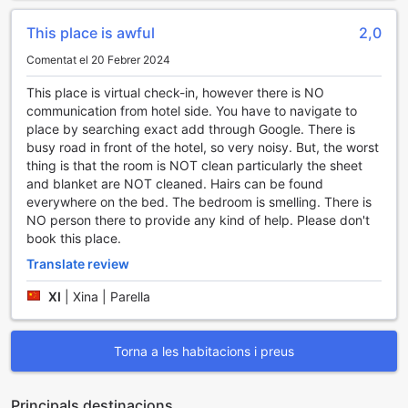
grups que necessiten més espai, la Family Suite de 40
metres quadrats és l'opció perfecta, amb un ambient ampli
This place is awful
2,0
i lluminós que convida a moments de relaxació i diversió
junts. Ambdues opcions reflecteixen l'estil i la calidesa que
Comentat el 20 Febrer 2024
caracteritzen Alda Suite de los Reyes, garantint una estada
This place is virtual check-in, however there is NO
memorable a Toledo.
communication from hotel side. You have to navigate to
place by searching exact add through Google. There is
Centre de Toledo: Un Viatge al Cor Històric d'Espanya
busy road in front of the hotel, so very noisy. But, the worst
thing is that the room is NOT clean particularly the sheet
El Centre de Toledo és un veritable tresor històric que
and blanket are NOT cleaned. Hairs can be found
captiva a tots els visitants amb la seva rica herència
everywhere on the bed. The bedroom is smelling. There is
cultural i els seus encantadors carrers empedrats.
NO person there to provide any kind of help. Please don't
Declarada Patrimoni de la Humanitat per la UNESCO,
book this place.
aquesta ciutat antiga és un mosaic d'estils arquitectònics
que reflecteixen les diverses civilitzacions que han deixat
Translate review
la seva empremta al llarg dels segles. Des de la majestuosa
Catedral de Toledo, amb la seva impressionant façana
XI
|
Xina | Parella
gòtica, fins al magnífic Alcàzar que vigila la ciutat des
d'una elevació, cada racó de Toledo narra una història
fascinant que ens transporta a temps passats.
Torna a les habitacions i preus
Passejant pels seus carrers, els visitants poden descobrir
una gran varietat de botigues d'artesania, cafeteries
Principals destinacions
acollidores i restaurants que ofereixen delícies locals com el