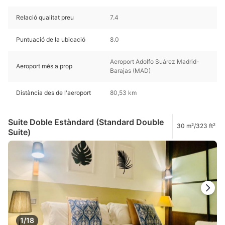
Relació qualitat preu
7.4
Puntuació de la ubicació
8.0
Aeroport Adolfo Suárez Madrid-
Aeroport més a prop
Barajas (MAD)
Distància des de l'aeroport
80,53 km
Suite Doble Estàndard (Standard Double
30 m²/323 ft²
Suite)
1/18