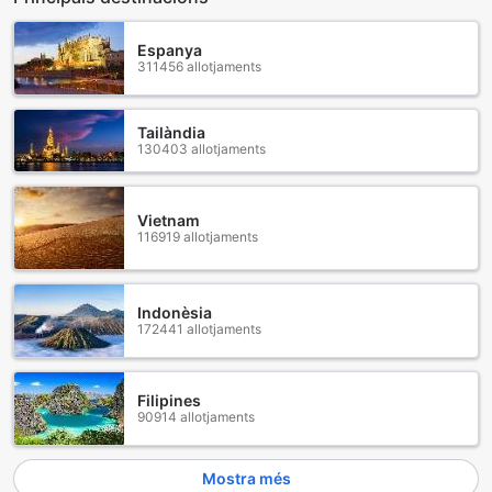
marzipan o el cordero asado. A més, el Centre de Toledo és
un lloc ideal per explorar les petites places plenes de vida,
Espanya
on es poden veure artistes locals i músics que donen vida a
311456 allotjaments
l'ambient. No us perdeu la oportunitat de visitar els
nombrosos museus que alberguen obres mestres d'art
espanyol, així com les influències àrabs i jueves que han
Tailàndia
130403 allotjaments
modelat la identitat d'aquesta ciutat única. El Centre de
Toledo és, sens dubte, un destí que deixarà una empremta
inesborrable en el vostre cor.
Vietnam
116919 allotjaments
Com arribar a Alda Suite de los Reyes des de l'aeroport
més proper
Per viatjar a Alda Suite de los Reyes des de l'aeroport més
Indonèsia
proper, l'Aeroport de Madrid-Barajas (MAD) és la millor
172441 allotjaments
opció, situat a uns 90 km de Toledo. Un cop arribeu a
l'aeroport, teniu diverses opcions per fer el trajecte. La
forma més còmoda és agafar un taxi o un servei de
Filipines
transfer privat, que us portarà directament a l'hotel en
90914 allotjaments
aproximadament una hora i mitja. Alternativament, podeu
optar per l'autobús, que ofereix un servei regular entre
Mostra més
l'aeroport i la ciutat de Toledo. Un cop a Toledo, només cal