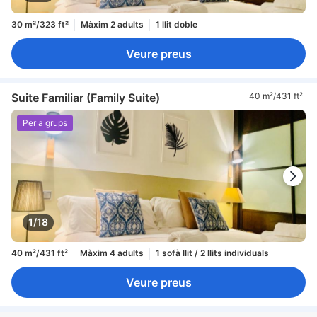
30 m²/323 ft²
Màxim 2 adults
1 llit doble
Veure preus
Suite Familiar (Family Suite)
40 m²/431 ft²
Per a grups
1/18
40 m²/431 ft²
Màxim 4 adults
1 sofà llit / 2 llits individuals
Veure preus