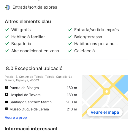
Entrada/sortida exprés
Altres elements clau
Wifi gratis
Entrada/sortida exprés
Habitació familiar
Balcó/terrassa
Bugaderia
Habitacions per a no
fumadors
Aire condicionat en zona
Calefacció
comuna
8.0
Excepcional ubicació
Perala, 3, Centre de Toledo, Toledo, Castella-La
Manxa, Espanya, 45003
Puerta de Bisagra
180 m
Hospital de Tavera
180 m
Santiago Sanchez Martin
200 m
Museo Duque de Lerma
210 m
Veure el mapa
Veure a prop
Informació interessant