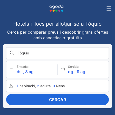
Hotels i llocs per allotjar-se a Tòquio
Cerca per comparar preus i descobrir grans ofertes
amb cancel·lació gratuïta
Tòquio
Entrada:
Sortida:
ds., 8 ag.
dg., 9 ag.
1
habitació,
2
adults,
0
Nens
CERCAR