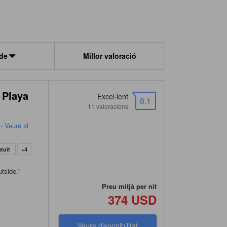
 de
Millor valoració
 Playa
Excel·lent
8.1
11 valoracions
- Veure al
atuït
+4
utside.
"
Preu mitjà per nit
374 USD
Veure disponibilitat