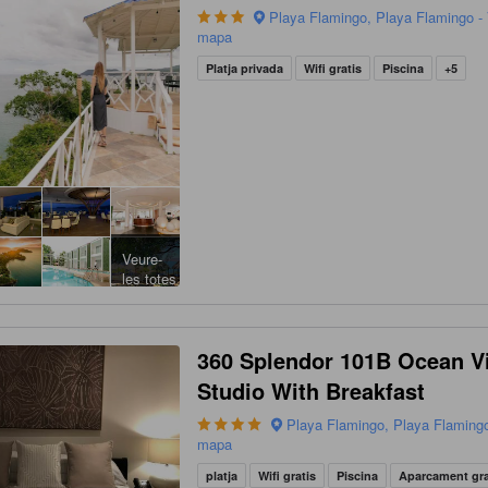
Playa Flamingo, Playa Flamingo - 
mapa
Platja privada
Wifi gratis
Piscina
+5
Veure-
les totes
360 Splendor 101B Ocean V
Studio With Breakfast
Playa Flamingo, Playa Flamingo
mapa
platja
Wifi gratis
Piscina
Aparcament gr