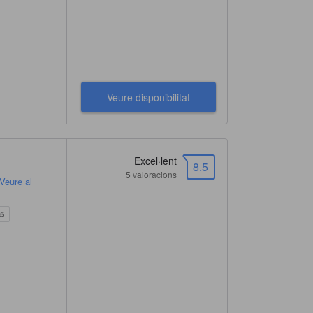
Veure disponibilitat
Excel·lent
8.5
5 valoracions
Veure al
+5