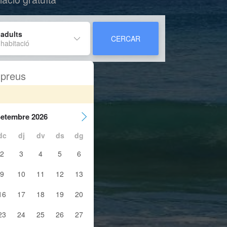
 adults
CERCAR
 habitació
s preus
etembre 2026
dc
dj
dv
ds
dg
2
3
4
5
6
9
10
11
12
13
16
17
18
19
20
23
24
25
26
27