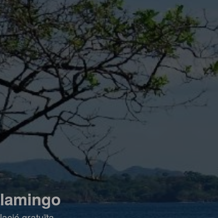
 Flamingo
ació gratuïta