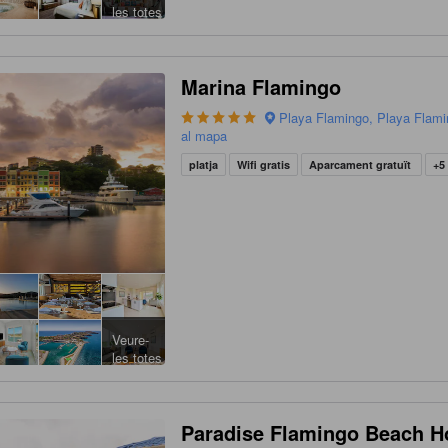
les totes
Marina Flamingo
Playa Flamingo, Playa Flami
al mapa
platja
Wifi gratis
Aparcament gratuït
+5
Veure-
les totes
Paradise Flamingo Beach H