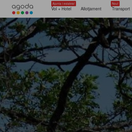
Ajunta i estalvia!
Nou!
Vol + Hotel
Allotjament
Transport