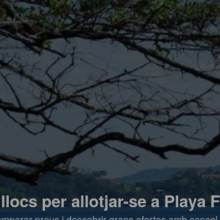
 llocs per allotjar-se a Playa
mparar preus i descobrir grans ofertes amb cancel·l