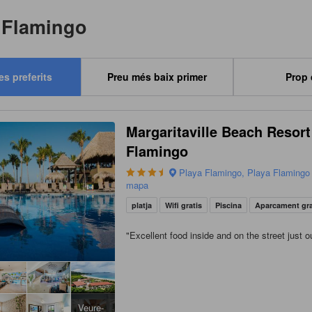
a Flamingo
es preferits
Preu més baix primer
Prop
Margaritaville Beach Resort
Flamingo
Playa Flamingo, Playa Flamingo 
mapa
platja
Wifi gratis
Piscina
Aparcament gr
"
Excellent food inside and on the street just o
Veure-