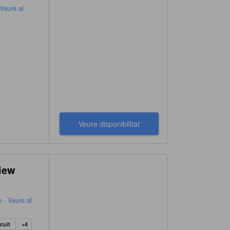
Veure al
Veure disponibilitat
iew
 - Veure al
atuït
+4