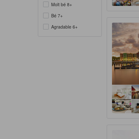
Molt bé 8+
Bé 7+
Agradable 6+