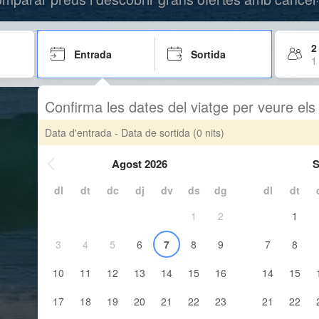
2
Entrada
Sortida
1
Confirma les dates del viatge per veure el
Data d'entrada - Data de sortida
(0 nits)
Agost 2026
S
dl
dt
dc
dj
dv
ds
dg
dl
dt
1
2
1
3
4
5
6
7
8
9
7
8
10
11
12
13
14
15
16
14
15
17
18
19
20
21
22
23
21
22