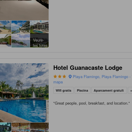
Veure-
les totes
Hotel Guanacaste Lodge
Playa Flamingo, Playa Flamingo - 
mapa
Wifi gratis
Piscina
Aparcament gratuït
"
Great people, pool, breakfast, and location.
"