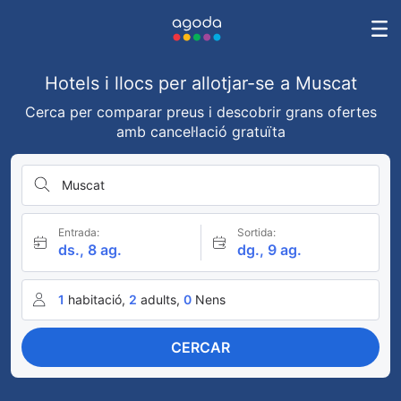
Hotels i llocs per allotjar-se a Muscat
Cerca per comparar preus i descobrir grans ofertes
amb cancel·lació gratuïta
Muscat
Entrada:
Sortida:
ds., 8 ag.
dg., 9 ag.
1
habitació,
2
adults,
0
Nens
CERCAR