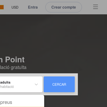
Entra
Crear compte
USD
n Point
ació gratuïta
 adults
CERCAR
 habitació
s preus