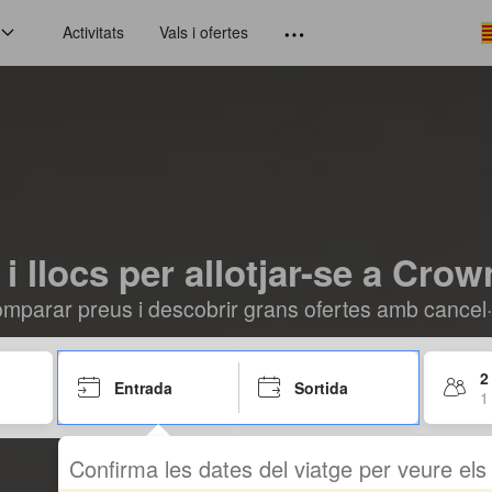
Activitats
Vals i ofertes
 i llocs per allotjar-se a Crow
mparar preus i descobrir grans ofertes amb cancel·l
2
Entrada
Sortida
1
Confirma les dates del viatge per veure el