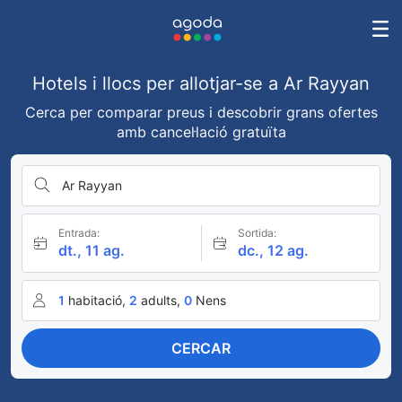
Hotels i llocs per allotjar-se a Ar Rayyan
Cerca per comparar preus i descobrir grans ofertes
amb cancel·lació gratuïta
Ar Rayyan
Entrada:
Sortida:
dt., 11 ag.
dc., 12 ag.
1
habitació,
2
adults,
0
Nens
CERCAR